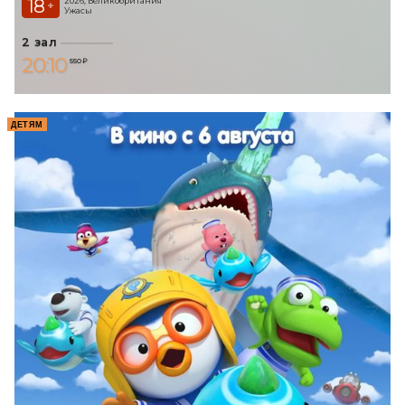
18
2026, Великобритания
+
Ужасы
2 зал
20:10
550 ₽
ДЕТЯМ