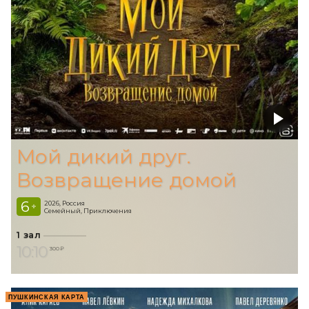
Мой дикий друг.
Возвращение домой
6
2026, Россия
+
Семейный, Приключения
1 зал
10:10
300 ₽
ПУШКИНСКАЯ КАРТА