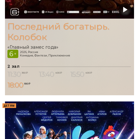
Последний богатырь.
Колобок
«Главный замес года»
6
2026, Россия
+
Комедия, Фэнтези, Приключения
2 зал
11:30
13:40
15:50
350 ₽
400 ₽
400 ₽
18:00
550 ₽
ДЕТЯМ