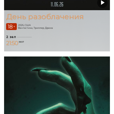
День разоблачения
18
2026, США
+
Фантастика, Триллер, Драма
2 зал
21:50
550 ₽