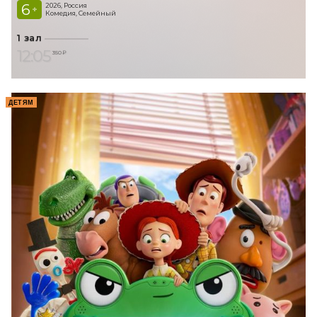
6
2026, Россия
+
Комедия, Семейный
1 зал
12:05
350 ₽
ДЕТЯМ