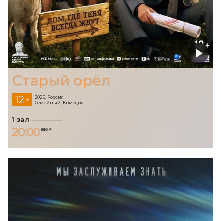
Старый орёл
12
2026, Россия
+
Семейный, Комедия
1 зал
20:00
550 ₽