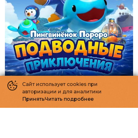
Сайт использует cookies при
авторизации и для аналитики
Пингвинёнок Пороро.
Принять
Читать подробнее
Подводные приключения
6
Корея Южная
+
Мультфильм, Детский, Приключения
2 зал