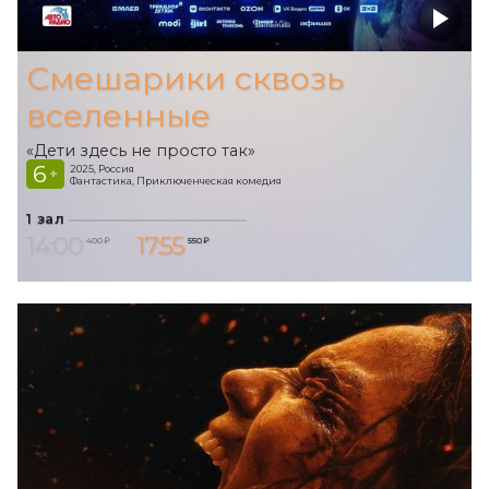
Смешарики сквозь
вселенные
«Дети здесь не просто так»
6
2025, Россия
+
Фантастика, Приключенческая комедия
1 зал
14:00
17:55
400 ₽
550 ₽