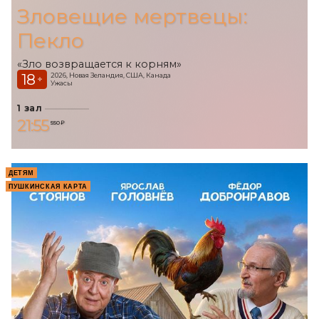
Зловещие мертвецы:
Пекло
«Зло возвращается к корням»
18
2026, Новая Зеландия, США, Канада
+
Ужасы
1 зал
21:55
550 ₽
ДЕТЯМ
ПУШКИНСКАЯ КАРТА