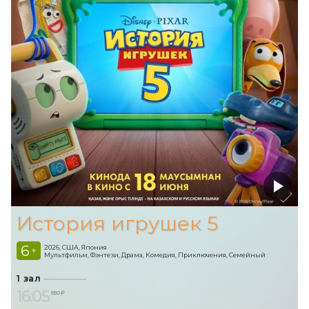
История игрушек 5
6
2026, США, Япония
+
Мультфильм, Фэнтези, Драма, Комедия, Приключения, Семейный
1 зал
16:05
550 ₽