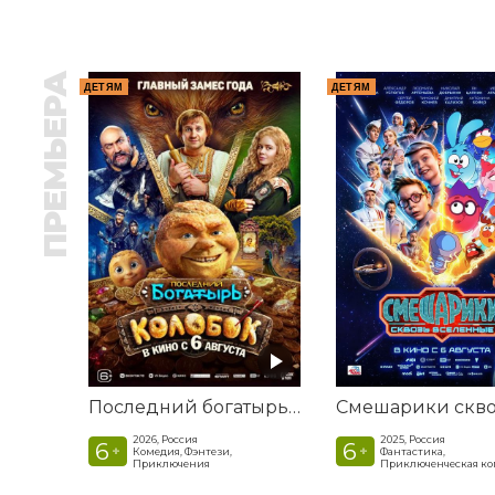
ПРЕМЬЕРА
ДЕТЯМ
ДЕТЯМ
Последний богатырь. Колобок
2026, Россия
2025, Россия
6
6
+
+
Комедия, Фэнтези,
Фантастика,
Приключения
Приключенческая к