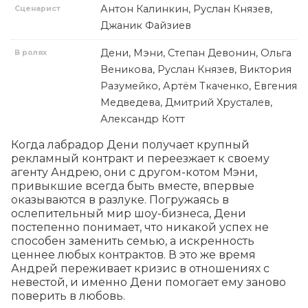
Антон Калинкин, Руслан Князев,
Сценарист
Джаник Файзиев
Дени, Мэни, Степан Девонин, Ольга
В ролях
Веникова, Руслан Князев, Виктория
Разумейко, Артём Ткаченко, Евгения
Медведева, Дмитрий Хрусталев,
Александр Котт
Когда лабрадор Дени получает крупный 
рекламный контракт и переезжает к своему 
агенту Андрею, они с другом-котом Мэни, 
привыкшие всегда быть вместе, впервые 
оказываются в разлуке. Погружаясь в 
ослепительный мир шоу-бизнеса, Дени 
постепенно понимает, что никакой успех не 
способен заменить семью, а искренность 
ценнее любых контрактов. В это же время 
Андрей переживает кризис в отношениях с 
невестой, и именно Дени помогает ему заново 
поверить в любовь.