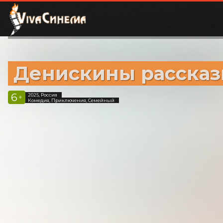
Денискины расска
6
2025, Россия
+
Комедия, Приключения, Семейный