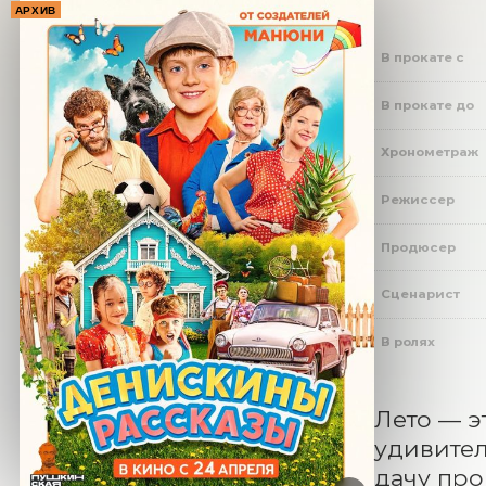
АРХИВ
В прокате с
В прокате до
Хронометраж
Режиссер
Продюсер
Сценарист
В ролях
Лето — э
удивител
дачу про