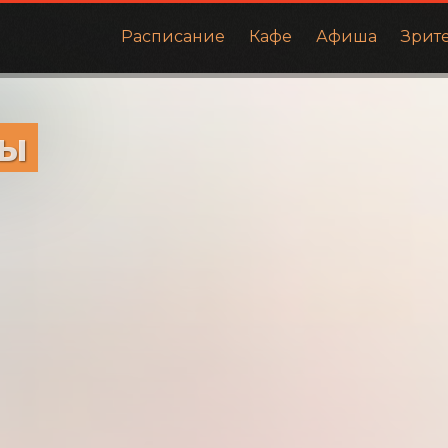
Расписание
Кафе
Афиша
Зрит
зы