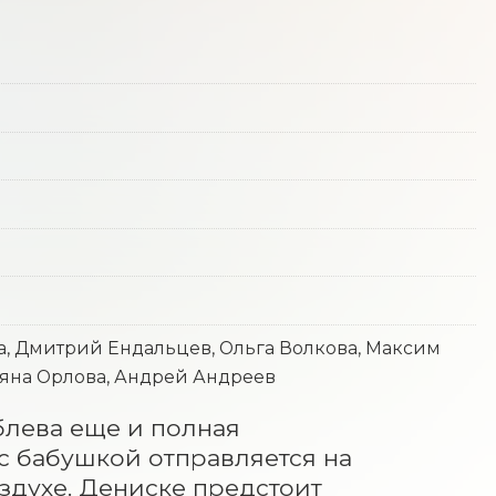
а, Дмитрий Ендальцев, Ольга Волкова, Максим
ьяна Орлова, Андрей Андреев
блева еще и полная 
с бабушкой отправляется на 
здухе. Дениске предстоит 