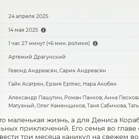
24 апреля 2025
14 мая 2025
1 час 27 минут (+6 мин. ролики)
Артемий Драгунский
Гевонд Андреасян, Сарик Андреасян
Гайк Асатрян, Ерзия Ертлес, Нара Акобян
Александр Пашутин, Роман Панков, Анна Песков
Матузный, Олег Каменщиков, Таня Сабинова, Тат
то маленькая жизнь, а для Дениса Кора
ьных приключений. Его семья во главе 
вести три месяца каникул на свежем во