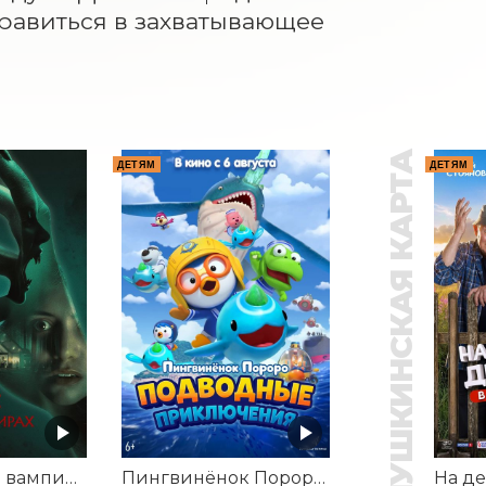
равиться в захватывающее 
ПУШКИНСКАЯ КАРТА
ДЕТЯМ
ДЕТЯМ
Корни: Сага о вампирах
Пингвинёнок Пороро. Подводные приключения