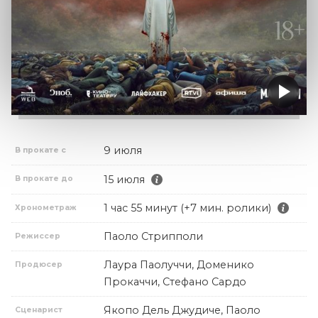
9 июля
В прокате с
15 июля
В прокате до
1 час 55 минут (+7 мин. ролики)
Хронометраж
Паоло Стрипполи
Режиссер
Лаура Паолуччи, Доменико
Продюсер
Прокаччи, Стефано Сардо
Якопо Дель Джудиче, Паоло
Сценарист