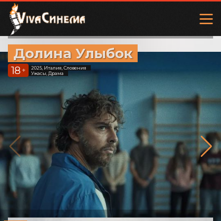
Долина Улыбок
18
2025, Италия, Словения
+
Ужасы, Драма