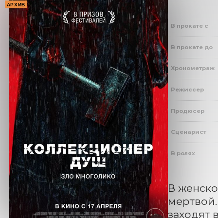
АРХИВ
В прокате с
В прокате до
Хронометраж
Режиссер
Продюсер
Сценарист
В ролях
В женско
мертвой.
заходят 