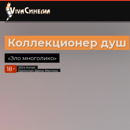
Коллекционер душ
«Зло многолико»
18
2024, Китай
+
Криминал, Драма, Мистика