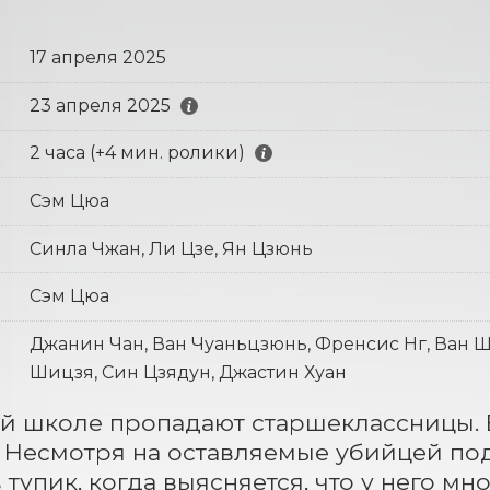
17 апреля 2025
23 апреля 2025
2 часа (+4 мин. ролики)
Сэм Цюа
Синла Чжан, Ли Цзе, Ян Цзюнь
Сэм Цюа
Джанин Чан, Ван Чуаньцзюнь, Френсис Нг, Ван Ш
Шицзя, Син Цзядун, Джастин Хуан
й школе пропадают старшеклассницы. В
 Несмотря на оставляемые убийцей под
в тупик, когда выясняется, что у него м