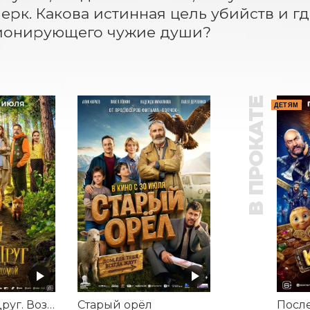
ерк. Какова истинная цель убийств и где
ионирующего чужие души?
В ПРОКАТЕ
ДЕТЯМ
Мой дикий друг. Возвращение домой
Старый орёл