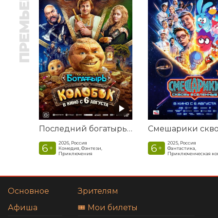
ПРЕМЬЕРА
Последний богатырь. Колобок
2026, Россия
2025, Россия
6
6
+
+
Комедия, Фэнтези,
Фантастика,
Приключения
Приключенческая к
Основное
Зрителям
Афиша
🎟️ Мои билеты