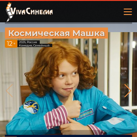
Космическая Машка
12
2026, Россия
+
Комедия, Семейный