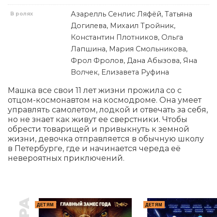
Азарелль Сенлис Ляфёй, Татьяна
В ролях
Догилева, Михаил Тройник,
Константин Плотников, Ольга
Лапшина, Мария Смольникова,
Фрол Фролов, Дана Абызова, Яна
Волчек, Елизавета Руфина
Машка все свои 11 лет жизни прожила со с 
отцом-космонавтом на космодроме. Она умеет 
управлять самолетом, лодкой и отвечать за себя, 
но не знает как живут ее сверстники. Чтобы 
обрести товарищей и привыкнуть к земной 
жизни, девочка отправляется в обычную школу 
в Петербурге, где и начинается череда её 
невероятных приключений.
ДЕТЯМ
ДЕТЯМ