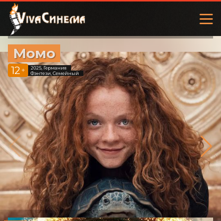
Момо
12
2025, Германия
+
Фэнтези, Семейный