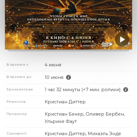
4 июня
В прокате с
10 июня
В прокате до
1 час 32 минуты (+7 мин. ролики)
Хронометраж
Кристиан Диттер
Режиссер
Кристиан Бекер, Оливер Бербен,
Продюсер
Ульрике Фаут
Кристиан Диттер, Михаэль Энде
Сценарист