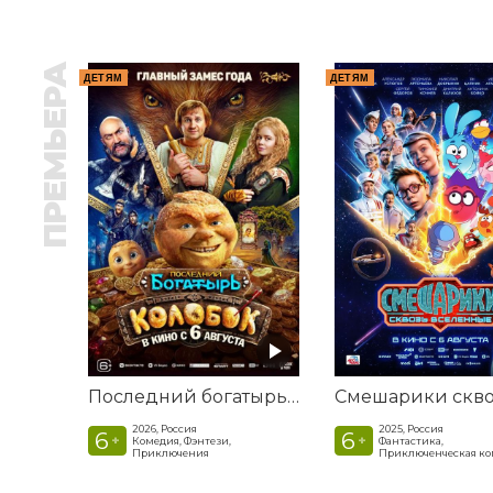
ПРЕМЬЕРА
ДЕТЯМ
ДЕТЯМ
Последний богатырь. Колобок
2026, Россия
2025, Россия
6
6
+
+
Комедия, Фэнтези,
Фантастика,
Приключения
Приключенческая к