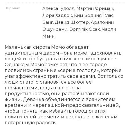
Алекса Гудолл, Мартин Фриман,
В ролях
Лора Хэддок, Ким Бодния, Клас
Банг, Давид Шюттер, Аралойин
Ошунреми, Dominik Cicak, Чарли
Манн
Маленькая сирота Момо обладает 
удивительным даром – она может вдохновлять 
людей и пробуждать в них все самое лучшее. 
Однажды Момо замечает, что в ее городе 
появились странные «серые господа», которые 
учат эффективно тратить свое время. Вот только 
люди от этого становятся все более 
несчастными, ведь в погоне за 
продуктивностью, они растрачивают свои 
жизни. Девочка объединяется с Хранителем 
времени и черепашкой-предсказательницей, 
чтобы понять, как избавить город от этих 
похитителей времени и вернуть его жителям 
потерянную радость.