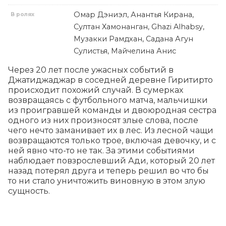
Омар Дэниэл, Анантья Кирана,
В ролях
Султан Хамонанган, Ghazi Alhabsy,
Музакки Рамдхан, Садана Агун
Сулистья, Майчелина Анис
Через 20 лет после ужасных событий в 
Джатиджаджар в соседней деревне Гиритирто 
происходит похожий случай. В сумерках 
возвращаясь с футбольного матча, мальчишки 
из проигравшей команды и двоюродная сестра 
одного из них произносят злые слова, после 
чего нечто заманивает их в лес. Из лесной чащи 
возвращаются только трое, включая девочку, и с 
ней явно что-то не так. За этими событиями 
наблюдает повзрослевший Ади, который 20 лет 
назад потерял друга и теперь решил во что бы 
то ни стало уничтожить виновную в этом злую 
сущность.