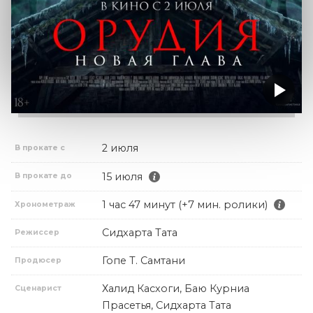
2 июля
В прокате с
15 июля
В прокате до
1 час 47 минут (+7 мин. ролики)
Хронометраж
Сидхарта Тата
Режиссер
Гопе Т. Самтани
Продюсер
Халид Касхоги, Баю Курниа
Сценарист
Прасетья, Сидхарта Тата