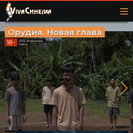
Орудия. Новая глава
18
2025, Индонезия
+
Ужасы