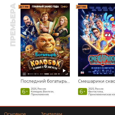
ПРЕМЬЕРА
ДЕТЯМ
ДЕТЯМ
Последний богатырь. Колобок
2026, Россия
2025, Россия
6
6
+
+
Комедия, Фэнтези,
Фантастика,
Приключения
Приключенческая к
Основное
Зрителям