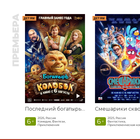
ПРЕМЬЕРА
ДЕТЯМ
ДЕТЯМ
Последний богатырь. Колобок
2026, Россия
2025, Россия
6
6
+
+
Комедия, Фэнтези,
Фантастика,
Приключения
Приключенческая к