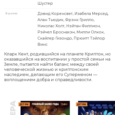
Шустер
Дэвид Коренсвет, Изабела Мерсед,
В ролях
Алан Тьюдик, Фрэнк Грилло,
Николас Холт, Нэйтан Филлион,
Рэйчел Броснахэн, Милли Олкок,
Скайлер Гизондо, Прюитт Тэйлор
Винс
Кларк Кент, родившийся на планете Криптон, но 
оказавшийся на воспитании у простой семьи на 
Земле, пытается найти баланс между своей 
человеческой жизнью и криптонским 
наследием, делающим его Суперменом — 
воплощением добра и справедливости.
ДЕТЯМ
ДЕТЯМ