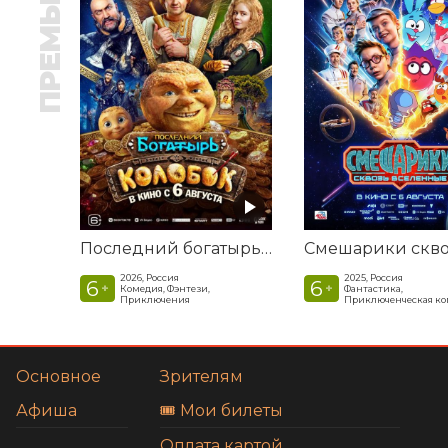
ПРЕМЬЕРА
Последний богатырь. Колобок
2026, Россия
2025, Россия
6
6
+
+
Комедия, Фэнтези,
Фантастика,
Приключения
Приключенческая к
Основное
Зрителям
Афиша
🎟️ Мои билеты
Оплата картой