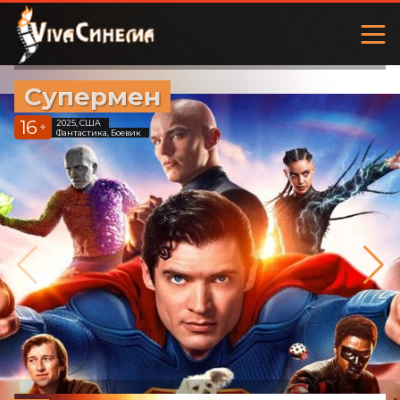
Супермен
16
2025, США
+
Фантастика, Боевик