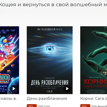
Кощея и вернуться в свой волшебный м
Смешарики сквозь вселенные
День разоблачения
2026, США
2026, Велико