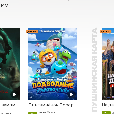
ир.
ПУШКИНСКАЯ КАРТА
ДЕТЯМ
ДЕТЯМ
Корни: Сага о вампирах
Пингвинёнок Пороро. Подводные приключения
Корея Южная
британия
2