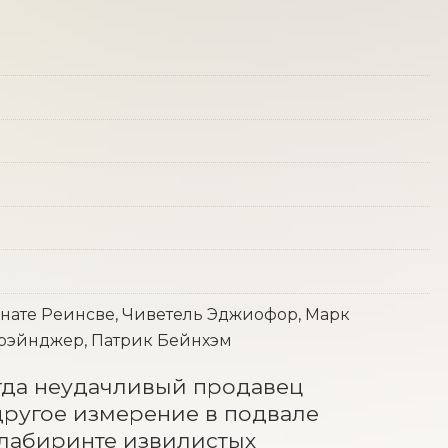
енате Реинсве, Чиветель Эджиофор, Марк
Грэйнджер, Патрик Бейнхэм
огда неудачливый продавец 
ругое измерение в подвале 
 лабиринте извилистых 