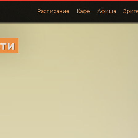
Расписание
Кафе
Афиша
Зрит
сти