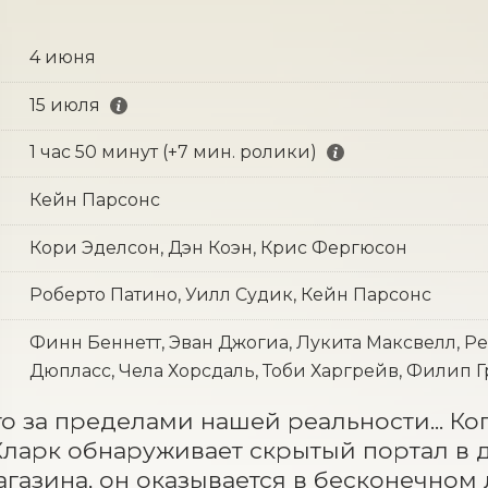
4 июня
15 июля
1 час 50 минут (+7 мин. ролики)
Кейн Парсонс
Кори Эделсон, Дэн Коэн, Крис Фергюсон
Роберто Патино, Уилл Судик, Кейн Парсонс
Финн Беннетт, Эван Джогиа, Лукита Максвелл, Р
Дюпласс, Чела Хорсдаль, Тоби Харгрейв, Филип 
то за пределами нашей реальности... К
ларк обнаруживает скрытый портал в д
агазина, он оказывается в бесконечном