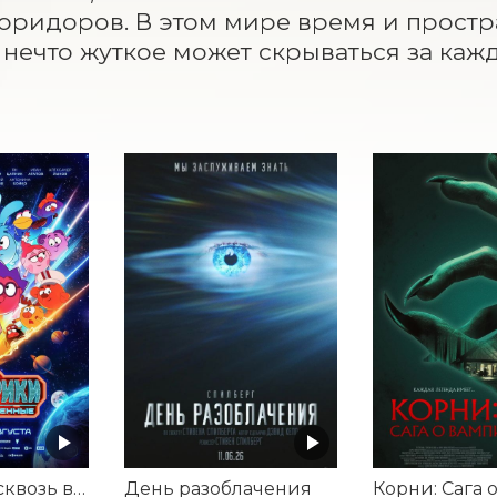
оридоров. В этом мире время и простр
а нечто жуткое может скрываться за каж
Смешарики сквозь вселенные
День разоблачения