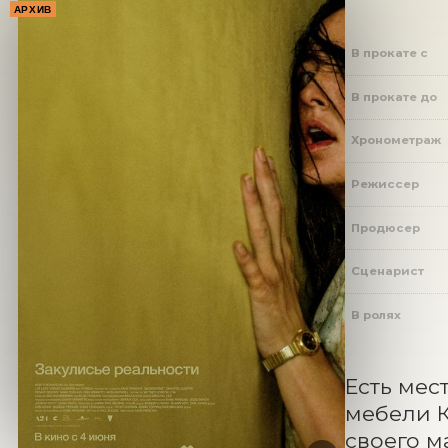
АРХИВ
В прокате с
В прокате до
Хронометраж
Режиссер
Продюсер
Сценарист
В ролях
Есть мес
мебели К
своего м