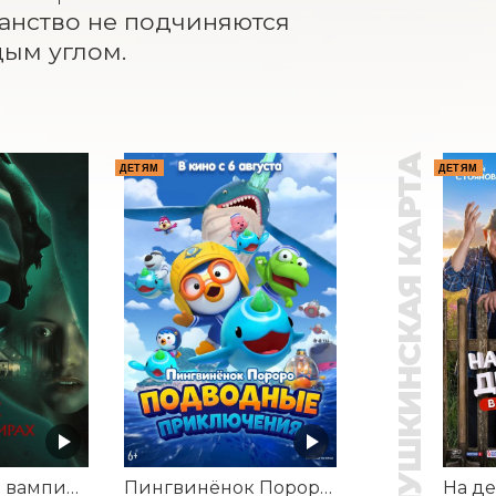
анство не подчиняются 
дым углом.
ПУШКИНСКАЯ КАРТА
ДЕТЯМ
ДЕТЯМ
Корни: Сага о вампирах
Пингвинёнок Пороро. Подводные приключения