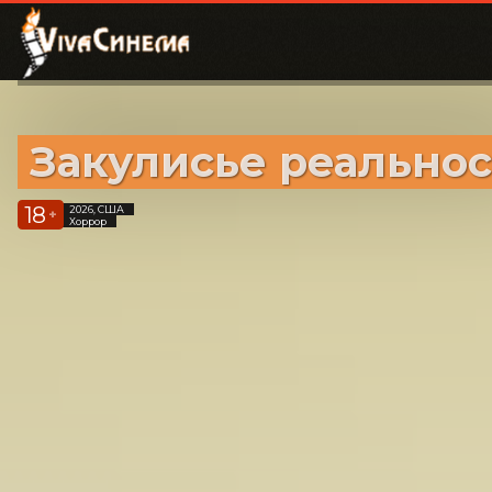
Закулисье реально
18
2026, США
+
Хоррор